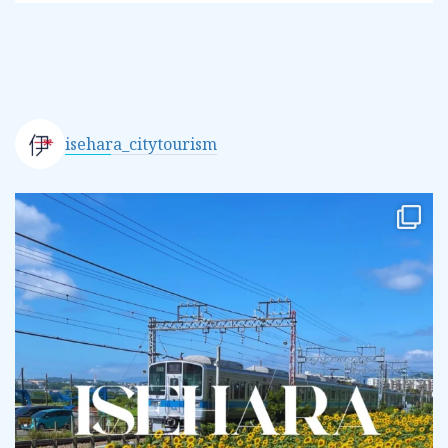
isehara_citytourism